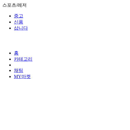
스포츠/레저
중고
신품
삽니다
홈
카테고리
채팅
MY마켓