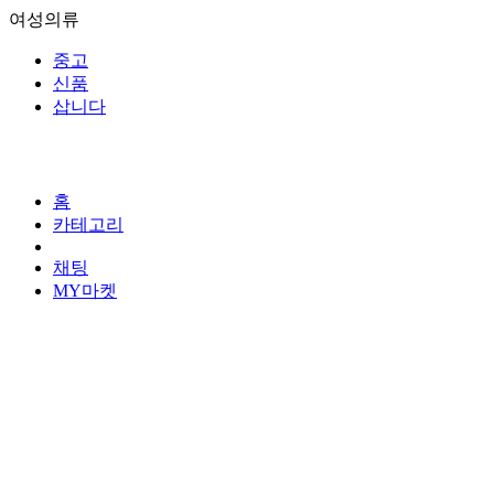
여성의류
중고
신품
삽니다
홈
카테고리
채팅
MY마켓