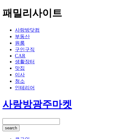
패밀리사이트
사랑방닷컴
부동산
원룸
구인구직
CAR
생활장터
맛집
이사
청소
인테리어
사랑방
광주마켓
search