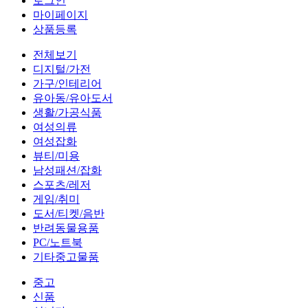
로그인
마이페이지
상품등록
전체보기
디지털/가전
가구/인테리어
유아동/유아도서
생활/가공식품
여성의류
여성잡화
뷰티/미용
남성패션/잡화
스포츠/레저
게임/취미
도서/티켓/음반
반려동물용품
PC/노트북
기타중고물품
중고
신품