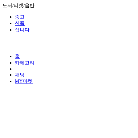
도서/티켓/음반
중고
신품
삽니다
홈
카테고리
채팅
MY마켓