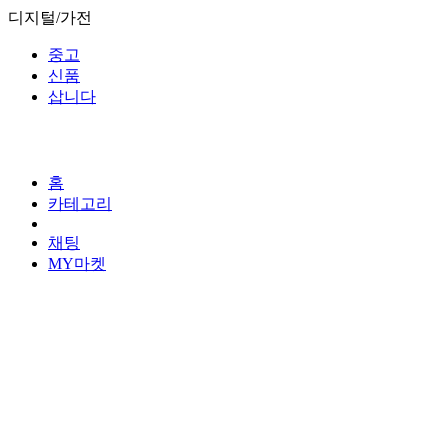
디지털/가전
중고
신품
삽니다
홈
카테고리
채팅
MY마켓